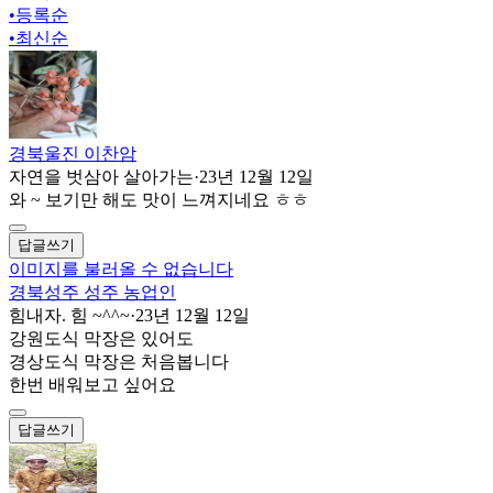
•
등록순
•
최신순
경북울진 이찬암
자연을 벗삼아 살아가는
·
23년 12월 12일
와 ~ 보기만 해도 맛이 느껴지네요 ㅎㅎ
답글쓰기
이미지를 불러올 수 없습니다
경북성주 성주 농업인
힘내자. 힘 ~^^~
·
23년 12월 12일
강원도식 막장은 있어도
경상도식 막장은 처음봅니다
한번 배워보고 싶어요
답글쓰기