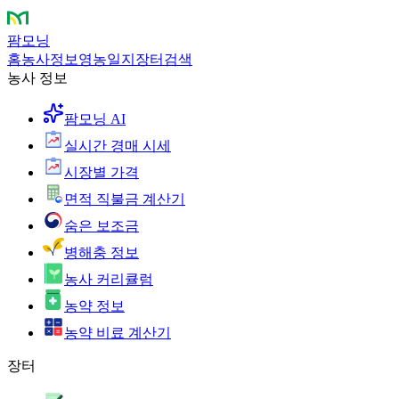
팜모닝
홈
농사정보
영농일지
장터
검색
농사 정보
팜모닝 AI
실시간 경매 시세
시장별 가격
면적 직불금 계산기
숨은 보조금
병해충 정보
농사 커리큘럼
농약 정보
농약 비료 계산기
장터