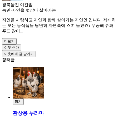
경북울진 이찬암
농민
·
자연을 벗삼아 살아가는
자연을 사랑하고 자연과 함께 살아가는 자연인 입니다. 제배하
는 모든 농식품들 당연히 자연속에 스며 들겠죠? 무공해 슈퍼
푸드 많이...
더보기
이웃 추가
이웃에게 글 남기기
장터글
담기
결제
관상용 부라마