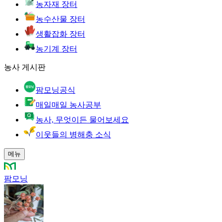
농자재 장터
농수산물 장터
생활잡화 장터
농기계 장터
농사 게시판
팜모닝공식
매일매일 농사공부
농사, 무엇이든 물어보세요
이웃들의 병해충 소식
메뉴
팜모닝