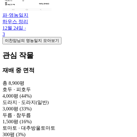
파
·
영농일지
하우스 정리
12월 24일
·
3
이찬암님의 영농일지 모아보기
관심 작물
재배 중 면적
총 8,900평
호두 · 피호두
4,000평
(44%)
도라지 · 도라지(일반)
3,000평
(33%)
두릅 · 참두릅
1,500평
(16%)
토마토 · 대추방울토마토
300평
(3%)