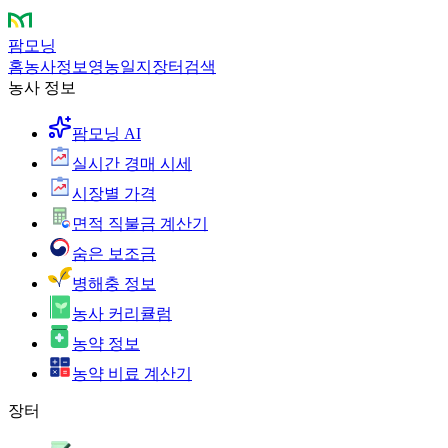
팜모닝
홈
농사정보
영농일지
장터
검색
농사 정보
팜모닝 AI
실시간 경매 시세
시장별 가격
면적 직불금 계산기
숨은 보조금
병해충 정보
농사 커리큘럼
농약 정보
농약 비료 계산기
장터