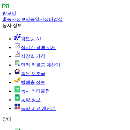
팜모닝
홈
농사정보
영농일지
장터
검색
농사 정보
팜모닝 AI
실시간 경매 시세
시장별 가격
면적 직불금 계산기
숨은 보조금
병해충 정보
농사 커리큘럼
농약 정보
농약 비료 계산기
장터