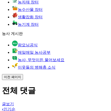
농자재 장터
농수산물 장터
생활잡화 장터
농기계 장터
농사 게시판
팜모닝공식
매일매일 농사공부
농사, 무엇이든 물어보세요
이웃들의 병해충 소식
이전 페이지
전체 댓글
글보기
•
인기순