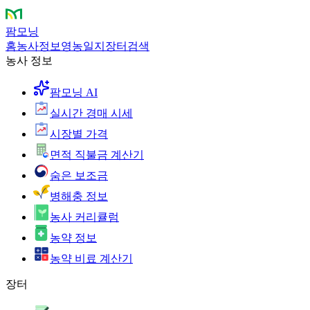
팜모닝
홈
농사정보
영농일지
장터
검색
농사 정보
팜모닝 AI
실시간 경매 시세
시장별 가격
면적 직불금 계산기
숨은 보조금
병해충 정보
농사 커리큘럼
농약 정보
농약 비료 계산기
장터