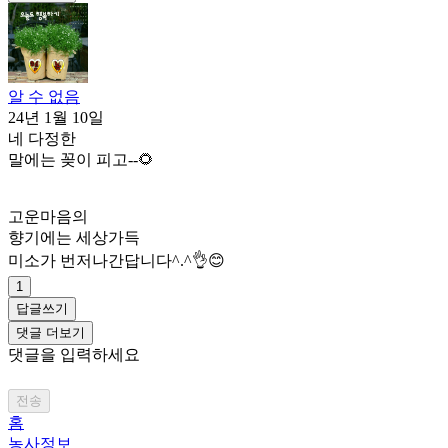
알 수 없음
24년 1월 10일
네 다정한
말에는 꽂이 피고--🌻
고운마음의
향기에는 세상가득
미소가 번저나간답니다^.^👌😊
1
답글쓰기
댓글 더보기
댓글을 입력하세요
전송
홈
농사정보