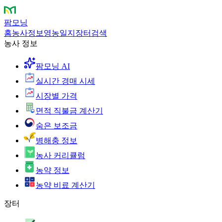
팜모닝
홈
농사정보
영농일지
장터
검색
농사 정보
팜모닝 AI
실시간 경매 시세
시장별 가격
면적 직불금 계산기
숨은 보조금
병해충 정보
농사 커리큘럼
농약 정보
농약 비료 계산기
장터