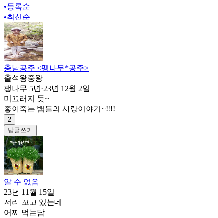
•
등록순
•
최신순
충남공주 <팽나무*공주>
출석왕중왕
팽나무 5년
·
23년 12월 2일
미끄러지 듯~
좋아죽는 뱀들의 사랑이야기~!!!!
2
답글쓰기
알 수 없음
23년 11월 15일
저리 꼬고 있는데
어찌 먹는담