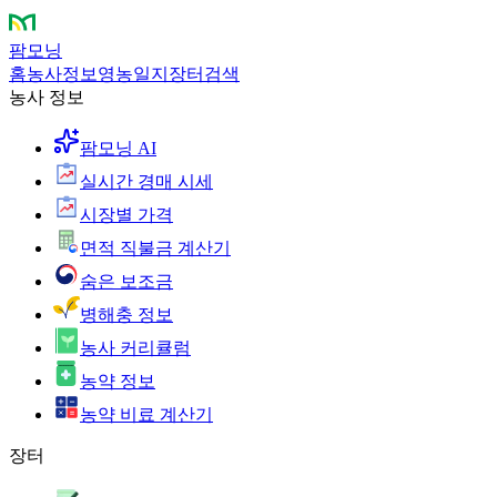
팜모닝
홈
농사정보
영농일지
장터
검색
농사 정보
팜모닝 AI
실시간 경매 시세
시장별 가격
면적 직불금 계산기
숨은 보조금
병해충 정보
농사 커리큘럼
농약 정보
농약 비료 계산기
장터