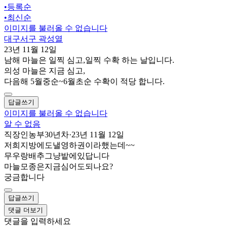
•
등록순
•
최신순
이미지를 불러올 수 없습니다
대구서구 곽성열
23년 11월 12일
남해 마늘은 일찍 심고,일찍 수확 하는 날입니다.
의성 마늘은 지금 심고,
다음해 5월중순~6월초순 수확이 적당 합니다.
답글쓰기
이미지를 불러올 수 없습니다
알 수 없음
직장인농부30년차
·
23년 11월 12일
저희지방에도낼영하권이라했는데~~
무우랑배추그냥밭에있답니다
마늘모종은지금심어도되나요?
궁금합니다
답글쓰기
댓글 더보기
댓글을 입력하세요