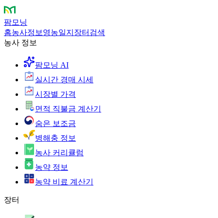
팜모닝
홈
농사정보
영농일지
장터
검색
농사 정보
팜모닝 AI
실시간 경매 시세
시장별 가격
면적 직불금 계산기
숨은 보조금
병해충 정보
농사 커리큘럼
농약 정보
농약 비료 계산기
장터