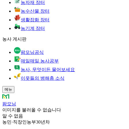
농자재 장터
농수산물 장터
생활잡화 장터
농기계 장터
농사 게시판
팜모닝공식
매일매일 농사공부
농사, 무엇이든 물어보세요
이웃들의 병해충 소식
메뉴
팜모닝
이미지를 불러올 수 없습니다
알 수 없음
농민
·
직장인농부30년차