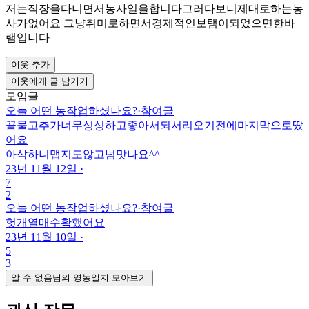
저는직장을다니면서농사일을합니다그러다보니제대로하는농
사가없어요 그냥취미로하면서경제적인보탬이되었으면한바
램입니다
이웃 추가
이웃에게 글 남기기
모임글
오늘 어떤 농작업하셨나요?
·
참여글
끝물고추가너무싱싱하고좋아서되서리오기전에마지막으로땄
어요
아삭하니맵지도않고넘맛나요^^
23년 11월 12일
·
7
2
오늘 어떤 농작업하셨나요?
·
참여글
헛개열매수확했어요
23년 11월 10일
·
5
3
알 수 없음님의 영농일지 모아보기