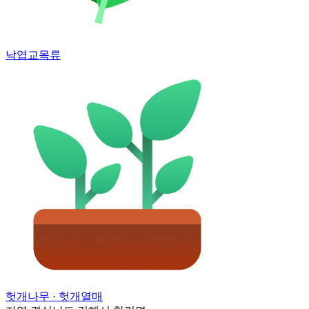
낙엽교목류
헛개나무
· 헛개열매