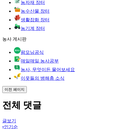
농자재 장터
농수산물 장터
생활잡화 장터
농기계 장터
농사 게시판
팜모닝공식
매일매일 농사공부
농사, 무엇이든 물어보세요
이웃들의 병해충 소식
이전 페이지
전체 댓글
글보기
•
인기순