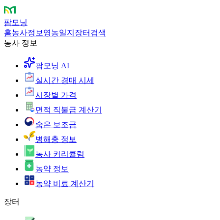
팜모닝
홈
농사정보
영농일지
장터
검색
농사 정보
팜모닝 AI
실시간 경매 시세
시장별 가격
면적 직불금 계산기
숨은 보조금
병해충 정보
농사 커리큘럼
농약 정보
농약 비료 계산기
장터