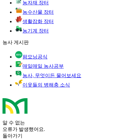
농자재 장터
농수산물 장터
생활잡화 장터
농기계 장터
농사 게시판
팜모닝공식
매일매일 농사공부
농사, 무엇이든 물어보세요
이웃들의 병해충 소식
알 수 없는
오류가 발생했어요.
돌아가기