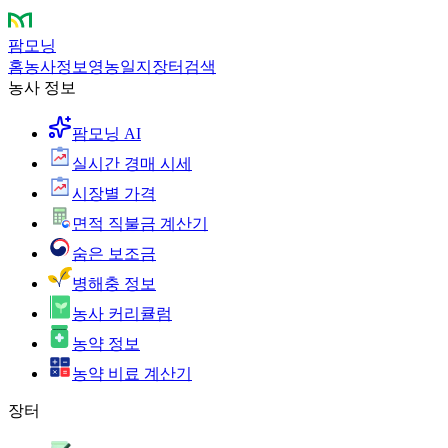
팜모닝
홈
농사정보
영농일지
장터
검색
농사 정보
팜모닝 AI
실시간 경매 시세
시장별 가격
면적 직불금 계산기
숨은 보조금
병해충 정보
농사 커리큘럼
농약 정보
농약 비료 계산기
장터