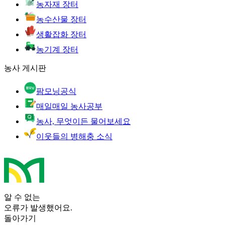
농자재 장터
농수산물 장터
생활잡화 장터
농기계 장터
농사 게시판
팜모닝공식
매일매일 농사공부
농사, 무엇이든 물어보세요
이웃들의 병해충 소식
알 수 없는
오류가 발생했어요.
돌아가기