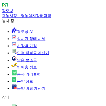
팜모닝
홈
농사정보
영농일지
장터
검색
농사 정보
팜모닝 AI
실시간 경매 시세
시장별 가격
면적 직불금 계산기
숨은 보조금
병해충 정보
농사 커리큘럼
농약 정보
농약 비료 계산기
장터