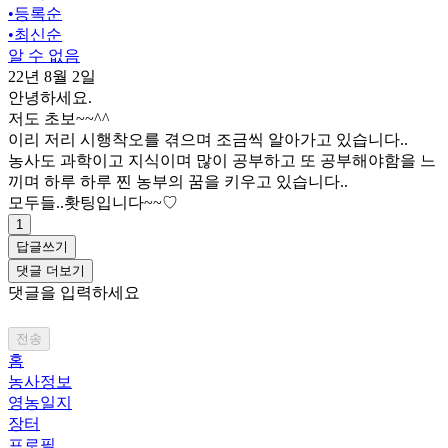
•
등록순
•
최신순
알 수 없음
22년 8월 2일
안녕하세요.
저도 초보~~^^
이리 저리 시행착오를 겪으며 조금씩 알아가고 있습니다..
농사도 과학이고 지식이며 많이 공부하고 또 공부해야함을 느
끼며 하루 하루 찐 농부의 꿈을 키우고 있습니다..
모두들..홧팅입니다~~♡
1
답글쓰기
댓글 더보기
댓글을 입력하세요
전송
홈
농사정보
영농일지
장터
프로필