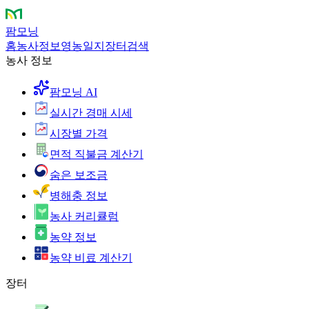
팜모닝
홈
농사정보
영농일지
장터
검색
농사 정보
팜모닝 AI
실시간 경매 시세
시장별 가격
면적 직불금 계산기
숨은 보조금
병해충 정보
농사 커리큘럼
농약 정보
농약 비료 계산기
장터