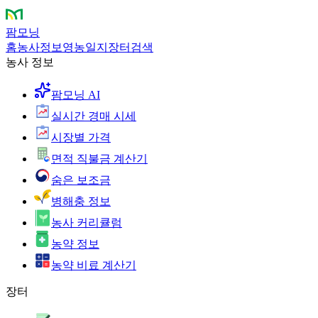
팜모닝
홈
농사정보
영농일지
장터
검색
농사 정보
팜모닝 AI
실시간 경매 시세
시장별 가격
면적 직불금 계산기
숨은 보조금
병해충 정보
농사 커리큘럼
농약 정보
농약 비료 계산기
장터