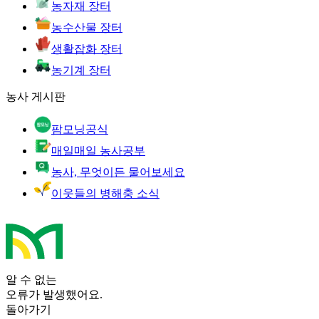
농자재 장터
농수산물 장터
생활잡화 장터
농기계 장터
농사 게시판
팜모닝공식
매일매일 농사공부
농사, 무엇이든 물어보세요
이웃들의 병해충 소식
알 수 없는
오류가 발생했어요.
돌아가기