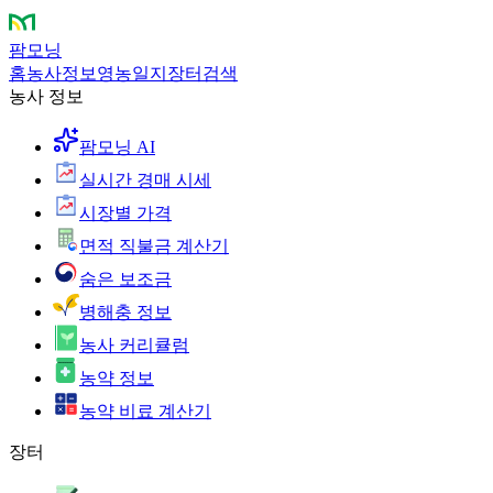
팜모닝
홈
농사정보
영농일지
장터
검색
농사 정보
팜모닝 AI
실시간 경매 시세
시장별 가격
면적 직불금 계산기
숨은 보조금
병해충 정보
농사 커리큘럼
농약 정보
농약 비료 계산기
장터