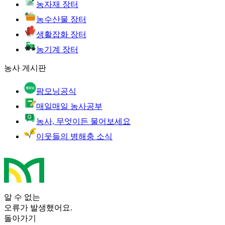
농자재 장터
농수산물 장터
생활잡화 장터
농기계 장터
농사 게시판
팜모닝공식
매일매일 농사공부
농사, 무엇이든 물어보세요
이웃들의 병해충 소식
알 수 없는
오류가 발생했어요.
돌아가기