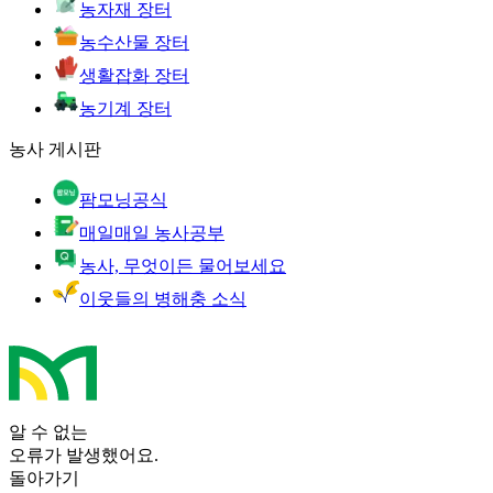
농자재 장터
농수산물 장터
생활잡화 장터
농기계 장터
농사 게시판
팜모닝공식
매일매일 농사공부
농사, 무엇이든 물어보세요
이웃들의 병해충 소식
알 수 없는
오류가 발생했어요.
돌아가기