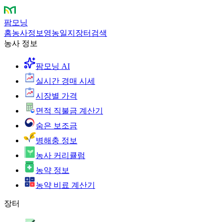
팜모닝
홈
농사정보
영농일지
장터
검색
농사 정보
팜모닝 AI
실시간 경매 시세
시장별 가격
면적 직불금 계산기
숨은 보조금
병해충 정보
농사 커리큘럼
농약 정보
농약 비료 계산기
장터