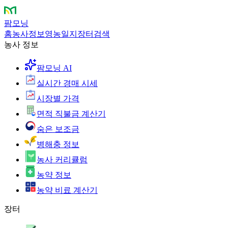
팜모닝
홈
농사정보
영농일지
장터
검색
농사 정보
팜모닝 AI
실시간 경매 시세
시장별 가격
면적 직불금 계산기
숨은 보조금
병해충 정보
농사 커리큘럼
농약 정보
농약 비료 계산기
장터