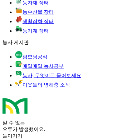
농자재 장터
농수산물 장터
생활잡화 장터
농기계 장터
농사 게시판
팜모닝공식
매일매일 농사공부
농사, 무엇이든 물어보세요
이웃들의 병해충 소식
알 수 없는
오류가 발생했어요.
돌아가기