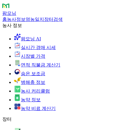
팜모닝
홈
농사정보
영농일지
장터
검색
농사 정보
팜모닝 AI
실시간 경매 시세
시장별 가격
면적 직불금 계산기
숨은 보조금
병해충 정보
농사 커리큘럼
농약 정보
농약 비료 계산기
장터