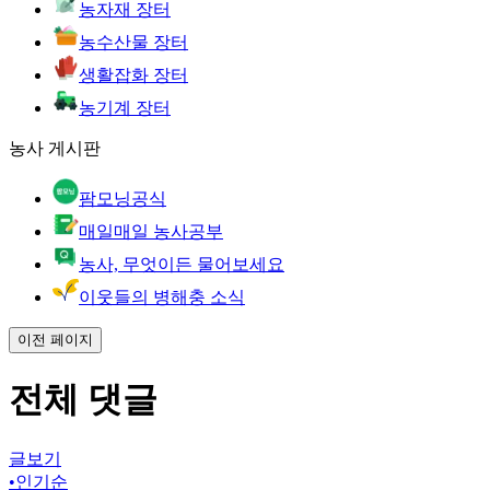
농자재 장터
농수산물 장터
생활잡화 장터
농기계 장터
농사 게시판
팜모닝공식
매일매일 농사공부
농사, 무엇이든 물어보세요
이웃들의 병해충 소식
이전 페이지
전체 댓글
글보기
•
인기순