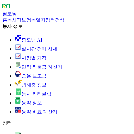
팜모닝
홈
농사정보
영농일지
장터
검색
농사 정보
팜모닝 AI
실시간 경매 시세
시장별 가격
면적 직불금 계산기
숨은 보조금
병해충 정보
농사 커리큘럼
농약 정보
농약 비료 계산기
장터