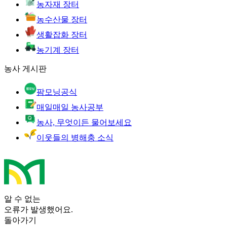
농자재 장터
농수산물 장터
생활잡화 장터
농기계 장터
농사 게시판
팜모닝공식
매일매일 농사공부
농사, 무엇이든 물어보세요
이웃들의 병해충 소식
알 수 없는
오류가 발생했어요.
돌아가기