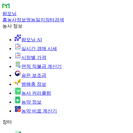
팜모닝
홈
농사정보
영농일지
장터
검색
농사 정보
팜모닝 AI
실시간 경매 시세
시장별 가격
면적 직불금 계산기
숨은 보조금
병해충 정보
농사 커리큘럼
농약 정보
농약 비료 계산기
장터