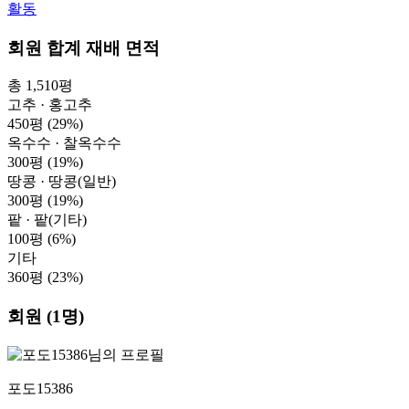
활동
회원 합계 재배 면적
총 1,510평
고추 · 홍고추
450평
(29%)
옥수수 · 찰옥수수
300평
(19%)
땅콩 · 땅콩(일반)
300평
(19%)
팥 · 팥(기타)
100평
(6%)
기타
360평
(23%)
회원 (1명)
포도15386