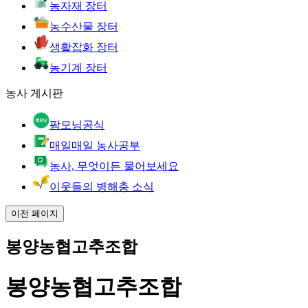
농자재 장터
농수산물 장터
생활잡화 장터
농기계 장터
농사 게시판
팜모닝공식
매일매일 농사공부
농사, 무엇이든 물어보세요
이웃들의 병해충 소식
이전 페이지
봉양농협고추조합
봉양농협고추조합