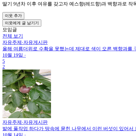
딸기 9년차 이후 여유를 갖고자 예스향(레드향)과 백향과로 
이웃 추가
이웃에게 글 남기기
모임글
전체 보기
자유주제
·
자유게시판
올해 여름더위로 수확을 못했는데 제대로 색이 오른 백향과를 
10월 19일
·
5
2
자유주제
·
자유게시판
밭에 풀작업 하다가 땅속에 묻힌 나무에서 이런 버섯이 있어서 
10월 14일
·