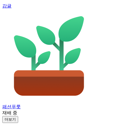
감귤
패션푸룻
재배 중
더보기