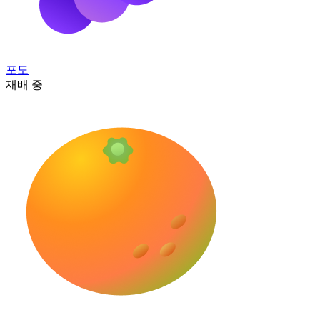
포도
재배 중