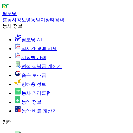
팜모닝
홈
농사정보
영농일지
장터
검색
농사 정보
팜모닝 AI
실시간 경매 시세
시장별 가격
면적 직불금 계산기
숨은 보조금
병해충 정보
농사 커리큘럼
농약 정보
농약 비료 계산기
장터