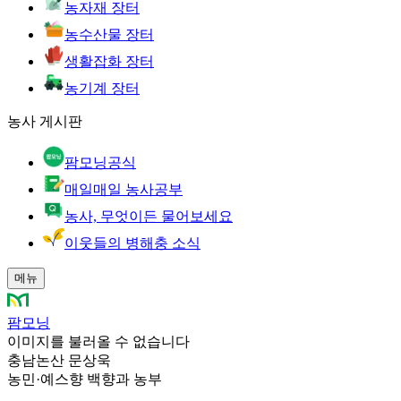
농자재 장터
농수산물 장터
생활잡화 장터
농기계 장터
농사 게시판
팜모닝공식
매일매일 농사공부
농사, 무엇이든 물어보세요
이웃들의 병해충 소식
메뉴
팜모닝
이미지를 불러올 수 없습니다
충남논산 문상욱
농민
·
예스향 백향과 농부