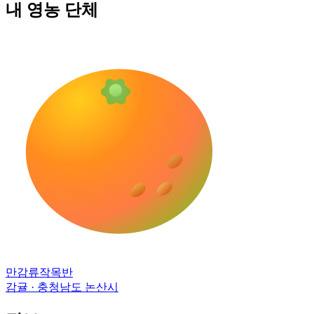
내 영농 단체
만감류작목반
감귤 · 충청남도 논산시