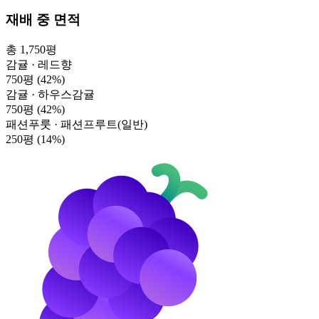
재배 중 면적
총 1,750평
감귤 · 레드향
750평
(42%)
감귤 · 하우스감귤
750평
(42%)
패션푸룻 · 패션프루트(일반)
250평
(14%)