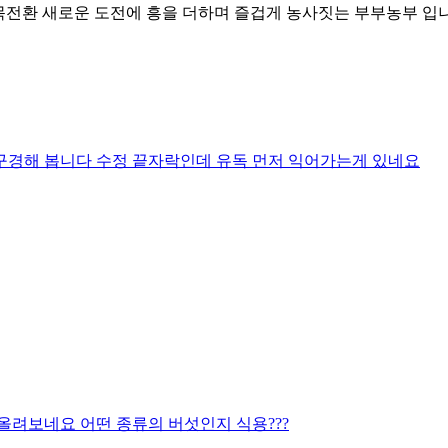
작목전환 새로운 도전에 흥을 더하며 즐겁게 농사짓는 부부농부 입
구경해 봅니다 수정 끝자락인데 유독 먼저 익어가는게 있네요
올려보네요 어떤 종류의 버섯인지 식용???