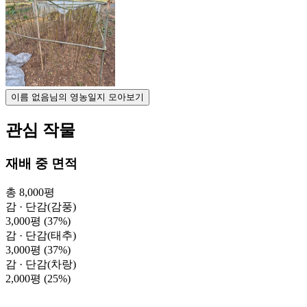
이름 없음님의 영농일지 모아보기
관심 작물
재배 중 면적
총 8,000평
감 · 단감(감풍)
3,000평
(37%)
감 · 단감(태추)
3,000평
(37%)
감 · 단감(차랑)
2,000평
(25%)