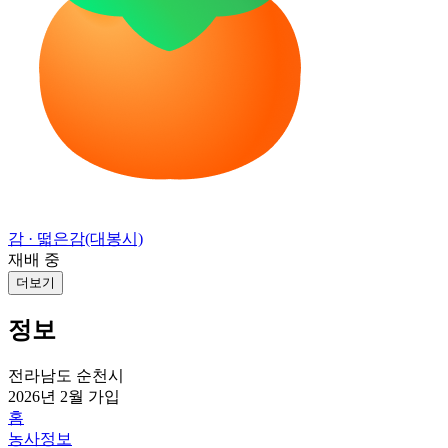
감
· 떫은감(대봉시)
재배 중
더보기
정보
전라남도 순천시
2026년 2월
가입
홈
농사정보