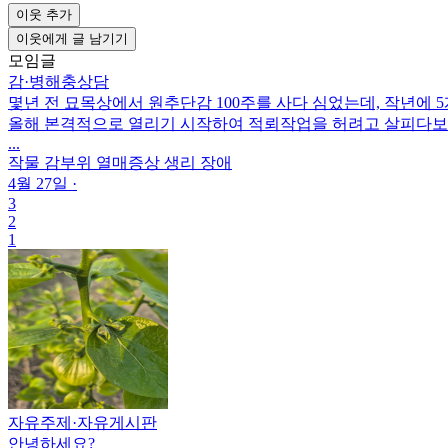
이웃 추가
이웃에게 글 남기기
모임글
감
·
병해충상담
몇년 전 묘목상에서 원추단감 100주를 사다 심었는데, 작년에 
올해 본격적으로 열리기 시작하여 적뢰작업을 허려고 살피다보니
...
작물
감
부위
열매
증상
생리 장애
4월 27일
·
3
2
1
자유주제
·
자유게시판
안녕하세요?