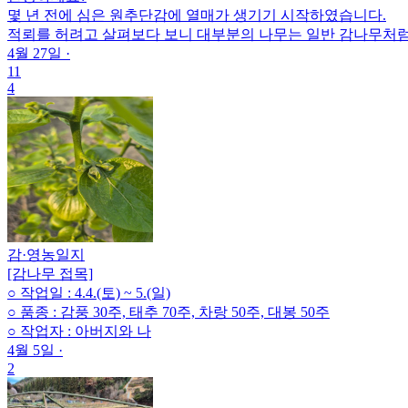
몇 년 전에 심은 원추단감에 열매가 생기기 시작하였습니다.
적뢰를 허려고 살펴보다 보니 대부분의 나무는 일반 감나무처럼 
4월 27일
·
11
4
감
·
영농일지
[감나무 접목]
○ 작업일 : 4.4.(토) ~ 5.(일)
○ 품종 : 감풍 30주, 태추 70주, 차랑 50주, 대봉 50주
○ 작업자 : 아버지와 나
4월 5일
·
2