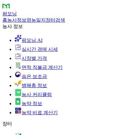
팜모닝
홈
농사정보
영농일지
장터
검색
농사 정보
팜모닝 AI
실시간 경매 시세
시장별 가격
면적 직불금 계산기
숨은 보조금
병해충 정보
농사 커리큘럼
농약 정보
농약 비료 계산기
장터