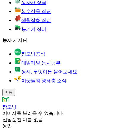
농자재 장터
농수산물 장터
생활잡화 장터
농기계 장터
농사 게시판
팜모닝공식
매일매일 농사공부
농사, 무엇이든 물어보세요
이웃들의 병해충 소식
메뉴
팜모닝
이미지를 불러올 수 없습니다
전남순천 이름 없음
농민