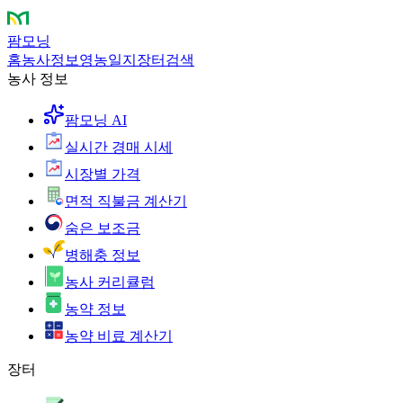
팜모닝
홈
농사정보
영농일지
장터
검색
농사 정보
팜모닝 AI
실시간 경매 시세
시장별 가격
면적 직불금 계산기
숨은 보조금
병해충 정보
농사 커리큘럼
농약 정보
농약 비료 계산기
장터