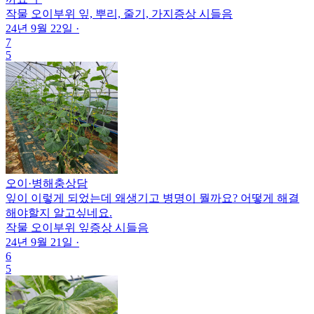
작물
오이
부위
잎, 뿌리, 줄기, 가지
증상
시들음
24년 9월 22일
·
7
5
오이
·
병해충상담
잎이 이렇게 되었는데 왜생기고 병명이 뭘까요? 어떻게 해결
해야할지 알고싶네요.
작물
오이
부위
잎
증상
시들음
24년 9월 21일
·
6
5