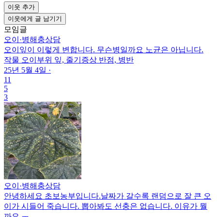
이웃 추가
이웃에게 글 남기기
모임글
오이
·
병해충상담
오이잎이 이렇게 변합니다. 무슨병일까요 노균은 아닙니다.
작물
오이
부위
잎, 줄기
증상
반점, 병반
25년 5월 4일
·
11
5
3
오이
·
병해충상담
안녕하세요 초보농부입니다.날짜가 갈수록 랜덤으로 잘 큰 오
이가 시들어 죽습니다. 뽑아봐도 선충은 없습니다. 이유가 뭘
까요 ㅜ