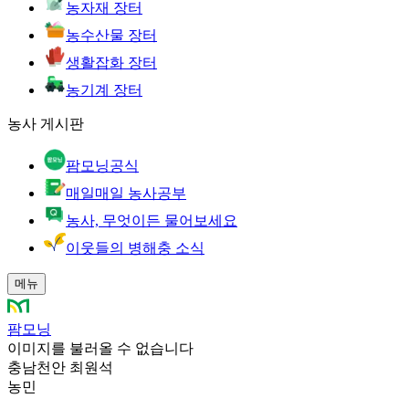
농자재 장터
농수산물 장터
생활잡화 장터
농기계 장터
농사 게시판
팜모닝공식
매일매일 농사공부
농사, 무엇이든 물어보세요
이웃들의 병해충 소식
메뉴
팜모닝
이미지를 불러올 수 없습니다
충남천안 최원석
농민