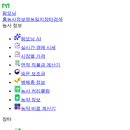
팜모닝
홈
농사정보
영농일지
장터
검색
농사 정보
팜모닝 AI
실시간 경매 시세
시장별 가격
면적 직불금 계산기
숨은 보조금
병해충 정보
농사 커리큘럼
농약 정보
농약 비료 계산기
장터