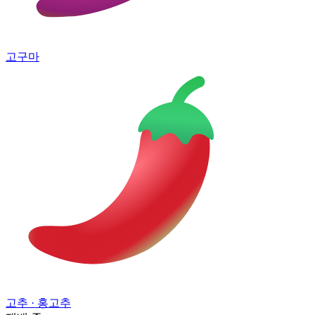
고구마
고추
· 홍고추