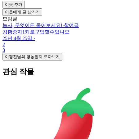
이웃 추가
이웃에게 글 남기기
모임글
농사, 무엇이든 물어보세요!
·
참여글
강황종자1키로구입할수있나요
25년 4월 25일
·
2
3
이평진님의 영농일지 모아보기
관심 작물