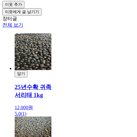
이웃 추가
이웃에게 글 남기기
장터글
전체 보기
담기
결제
25년수확 귀족
서리태 1kg
12,000원
5.0
(1)