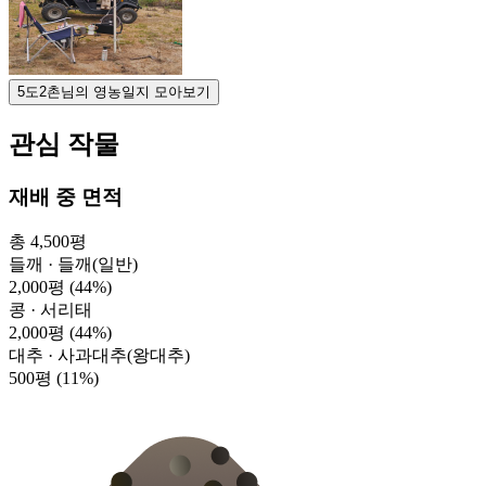
5도2촌님의 영농일지 모아보기
관심 작물
재배 중 면적
총 4,500평
들깨 · 들깨(일반)
2,000평
(44%)
콩 · 서리태
2,000평
(44%)
대추 · 사과대추(왕대추)
500평
(11%)