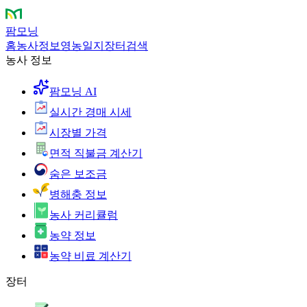
팜모닝
홈
농사정보
영농일지
장터
검색
농사 정보
팜모닝 AI
실시간 경매 시세
시장별 가격
면적 직불금 계산기
숨은 보조금
병해충 정보
농사 커리큘럼
농약 정보
농약 비료 계산기
장터