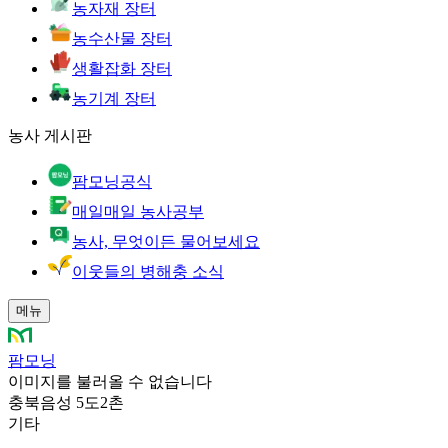
농자재 장터
농수산물 장터
생활잡화 장터
농기계 장터
농사 게시판
팜모닝공식
매일매일 농사공부
농사, 무엇이든 물어보세요
이웃들의 병해충 소식
메뉴
팜모닝
이미지를 불러올 수 없습니다
충북음성 5도2촌
기타