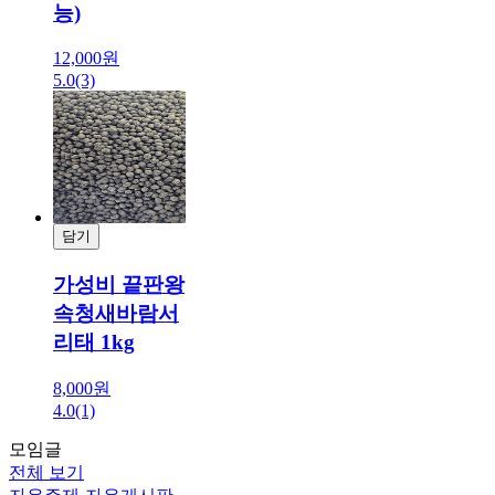
능)
12,000원
5.0
(3)
담기
결제
가성비 끝판왕
속청새바람서
리태 1kg
8,000원
4.0
(1)
모임글
전체 보기