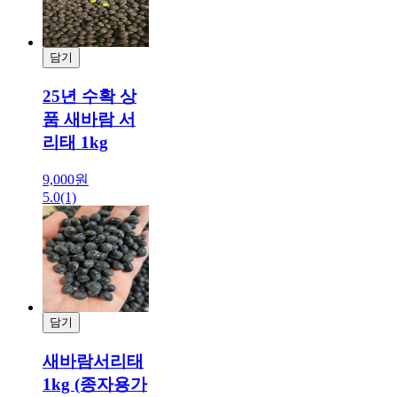
담기
결제
25년 수확 상
품 새바람 서
리태 1kg
9,000원
5.0
(1)
담기
결제
새바람서리태
1kg (종자용가