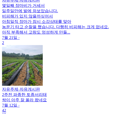
자유주제
·
자유게시판
몇일째 장마비가 거세서
일주일만에 밭에 와보았습니다.
비피해가 있지 않을까싶어서
아침일직 장마가 잠시 소강상태를 맞아
농운기 타고 순찰을 했습니다. 다행히 비피해는 크게 없네요.
아직 부족해서 고랑도 엉성하게 만들...
7월 21일
·
2
자유주제
·
자유게시판
2주전 파종한 토종서리태
싹이 아주 잘 올라 왔네요
7월 12일
·
42