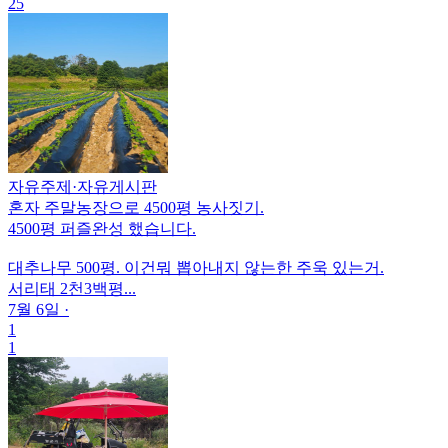
25
자유주제
·
자유게시판
혼자 주말농장으로 4500평 농사짓기.
4500평 퍼즐완성 했습니다.
대추나무 500평. 이건뭐 뽑아내지 않는한 주욱 있는거.
서리태 2천3백평...
7월 6일
·
1
1