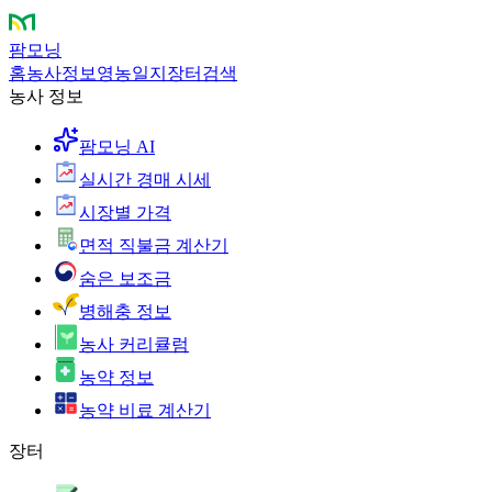
팜모닝
홈
농사정보
영농일지
장터
검색
농사 정보
팜모닝 AI
실시간 경매 시세
시장별 가격
면적 직불금 계산기
숨은 보조금
병해충 정보
농사 커리큘럼
농약 정보
농약 비료 계산기
장터