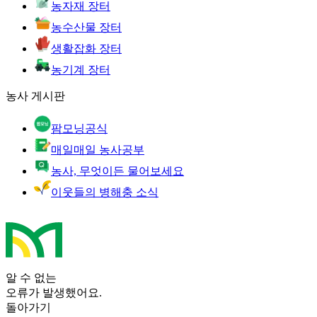
농자재 장터
농수산물 장터
생활잡화 장터
농기계 장터
농사 게시판
팜모닝공식
매일매일 농사공부
농사, 무엇이든 물어보세요
이웃들의 병해충 소식
알 수 없는
오류가 발생했어요.
돌아가기