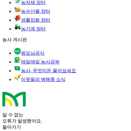
농자재 장터
농수산물 장터
생활잡화 장터
농기계 장터
농사 게시판
팜모닝공식
매일매일 농사공부
농사, 무엇이든 물어보세요
이웃들의 병해충 소식
알 수 없는
오류가 발생했어요.
돌아가기