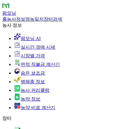
팜모닝
홈
농사정보
영농일지
장터
검색
농사 정보
팜모닝 AI
실시간 경매 시세
시장별 가격
면적 직불금 계산기
숨은 보조금
병해충 정보
농사 커리큘럼
농약 정보
농약 비료 계산기
장터