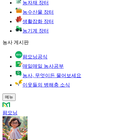
농자재 장터
농수산물 장터
생활잡화 장터
농기계 장터
농사 게시판
팜모닝공식
매일매일 농사공부
농사, 무엇이든 물어보세요
이웃들의 병해충 소식
메뉴
팜모닝