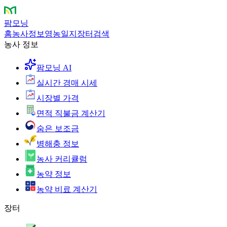
팜모닝
홈
농사정보
영농일지
장터
검색
농사 정보
팜모닝 AI
실시간 경매 시세
시장별 가격
면적 직불금 계산기
숨은 보조금
병해충 정보
농사 커리큘럼
농약 정보
농약 비료 계산기
장터