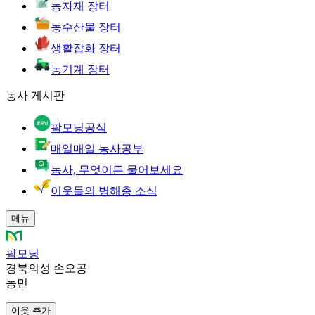
농자재 장터
농수산물 장터
생활잡화 장터
농기계 장터
농사 게시판
팜모닝공식
매일매일 농사공부
농사, 무엇이든 물어보세요
이웃들의 병해충 소식
메뉴
팜모닝
경북의성 손오공
농민
이웃 추가