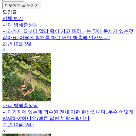
이웃에게 글 남기기
모임글
전체 보기
사과
·
병해충상담
사과가지 끝부터 말라 죽어 가고 또하나는 잎에 문제가 있는것
같아요..어떻게 방해를 하고 어떤 병충해 인가오ㅡ?
21년 10월 5일
·
4
사과
·
병해충상담
사과가지에 있는데 과수원 전체 이런 현상입니다..무슨 어떻게
방재하야하나요?빠른 답변 부탁드립니다
21년 10월 5일
·
5