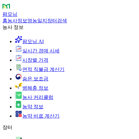
팜모닝
홈
농사정보
영농일지
장터
검색
농사 정보
팜모닝 AI
실시간 경매 시세
시장별 가격
면적 직불금 계산기
숨은 보조금
병해충 정보
농사 커리큘럼
농약 정보
농약 비료 계산기
장터