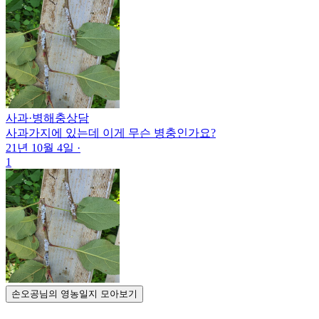
사과
·
병해충상담
사과가지에 있는데 이게 무슨 병충인가요?
21년 10월 4일
·
1
손오공님의 영농일지 모아보기