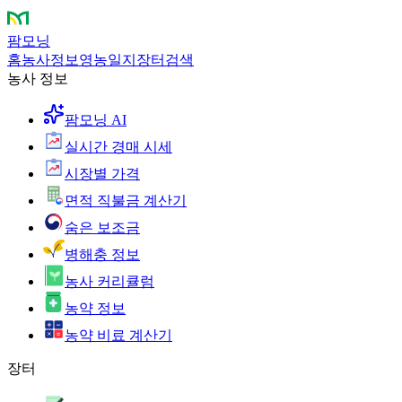
팜모닝
홈
농사정보
영농일지
장터
검색
농사 정보
팜모닝 AI
실시간 경매 시세
시장별 가격
면적 직불금 계산기
숨은 보조금
병해충 정보
농사 커리큘럼
농약 정보
농약 비료 계산기
장터