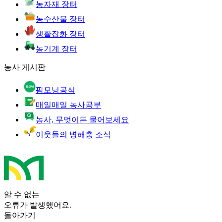
농자재 장터
농수산물 장터
생활잡화 장터
농기계 장터
농사 게시판
팜모닝공식
매일매일 농사공부
농사, 무엇이든 물어보세요
이웃들의 병해충 소식
알 수 없는
오류가 발생했어요.
돌아가기