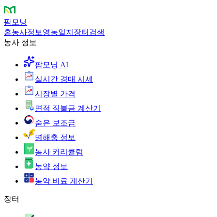
팜모닝
홈
농사정보
영농일지
장터
검색
농사 정보
팜모닝 AI
실시간 경매 시세
시장별 가격
면적 직불금 계산기
숨은 보조금
병해충 정보
농사 커리큘럼
농약 정보
농약 비료 계산기
장터