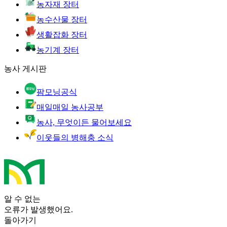
농자재 장터
농수산물 장터
생활잡화 장터
농기계 장터
농사 게시판
팜모닝공식
매일매일 농사공부
농사, 무엇이든 물어보세요
이웃들의 병해충 소식
알 수 없는
오류가 발생했어요.
돌아가기