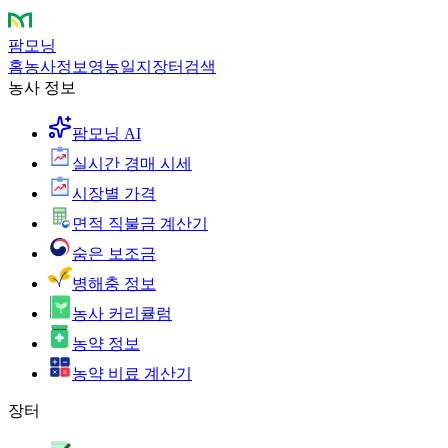
팜모닝
홈
농사정보
영농일지
장터
검색
농사 정보
팜모닝 AI
실시간 경매 시세
시장별 가격
면적 직불금 계산기
숨은 보조금
병해충 정보
농사 커리큘럼
농약 정보
농약 비료 계산기
장터