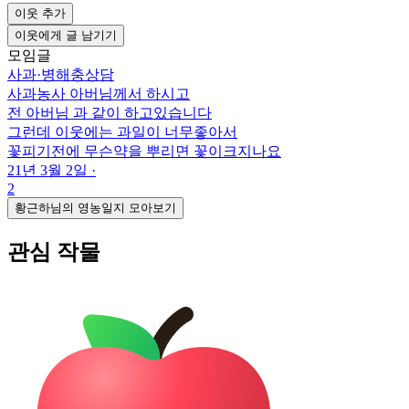
이웃 추가
이웃에게 글 남기기
모임글
사과
·
병해충상담
사과농사 아버님께서 하시고
전 아버님 과 같이 하고있습니다
그런데 이웃에는 과일이 너무좋아서
꽃피기전에 무슨약을 뿌리면 꽃이크지나요
21년 3월 2일
·
2
황근하님의 영농일지 모아보기
관심 작물