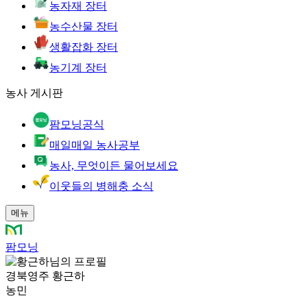
농자재 장터
농수산물 장터
생활잡화 장터
농기계 장터
농사 게시판
팜모닝공식
매일매일 농사공부
농사, 무엇이든 물어보세요
이웃들의 병해충 소식
메뉴
팜모닝
경북영주 황근하
농민