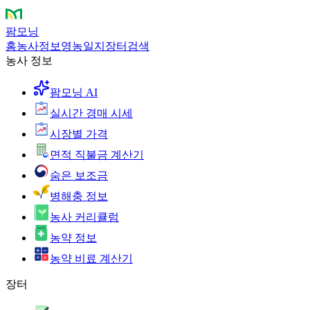
팜모닝
홈
농사정보
영농일지
장터
검색
농사 정보
팜모닝 AI
실시간 경매 시세
시장별 가격
면적 직불금 계산기
숨은 보조금
병해충 정보
농사 커리큘럼
농약 정보
농약 비료 계산기
장터