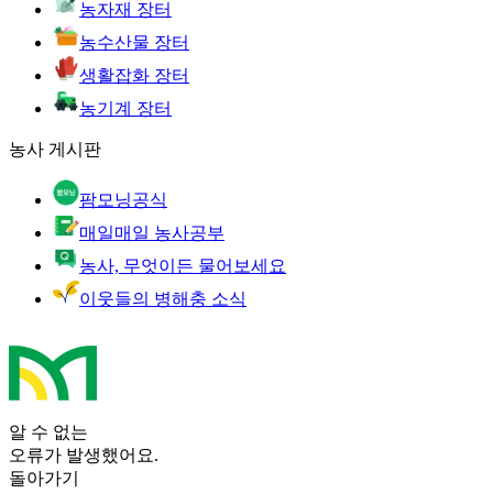
농자재 장터
농수산물 장터
생활잡화 장터
농기계 장터
농사 게시판
팜모닝공식
매일매일 농사공부
농사, 무엇이든 물어보세요
이웃들의 병해충 소식
알 수 없는
오류가 발생했어요.
돌아가기