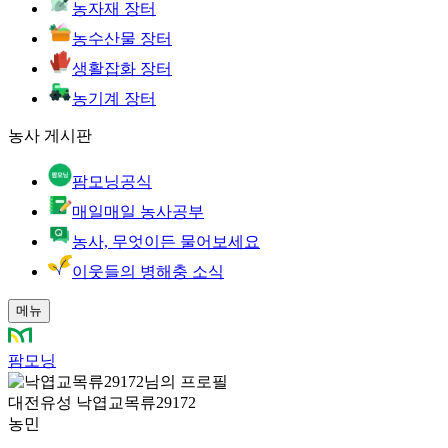
농자재 장터
농수산물 장터
생활잡화 장터
농기계 장터
농사 게시판
팜모닝공식
매일매일 농사공부
농사, 무엇이든 물어보세요
이웃들의 병해충 소식
메뉴
팜모닝
대전유성 낙엽교목류29172
농민