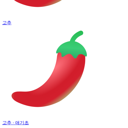
고추
고추
· 애기초