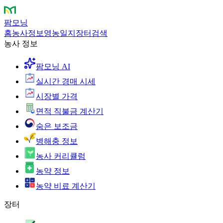
팜모닝
홈
농사정보
영농일지
장터
검색
농사 정보
팜모닝 AI
실시간 경매 시세
시장별 가격
면적 직불금 계산기
숨은 보조금
병해충 정보
농사 커리큘럼
농약 정보
농약 비료 계산기
장터