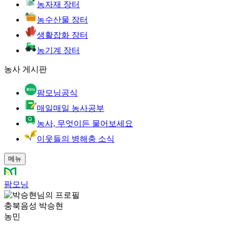
농자재 장터
농수산물 장터
생활잡화 장터
농기계 장터
농사 게시판
팜모닝공식
매일매일 농사공부
농사, 무엇이든 물어보세요
이웃들의 병해충 소식
메뉴
팜모닝
충북음성 박승현
농민