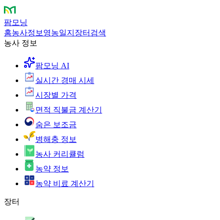
팜모닝
홈
농사정보
영농일지
장터
검색
농사 정보
팜모닝 AI
실시간 경매 시세
시장별 가격
면적 직불금 계산기
숨은 보조금
병해충 정보
농사 커리큘럼
농약 정보
농약 비료 계산기
장터