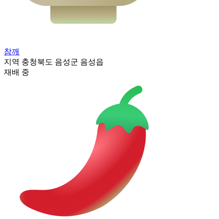
참깨
지역
충청북도 음성군 음성읍
재배 중