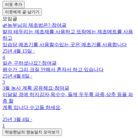
이웃 추가
이웃에게 글 남기기
모임글
🌿농부님의 제초법은?
·
참여글
밭의 테두리는 제초제를 사용하고 또랑에는 제초메트를 사용
하고
있습당 예초기를 사용할수있는 곳은 예초기를 사용합니다
25년 4월 15일
·
4
일손 구하셨나요?
·
참여글
평수가 그리 크질 안해서 혼자서 하고 있습니다
25년 4월 8일
·
3
3월 농사 계획 공유해요
·
참여글
이달말 경에 하지감자,옥수수, 들깨 두두룩 파종,상추 등을 파
종 할
계획 입니다 수고들 하세요,
,
25년 3월 4일
·
1
박승현님의 영농일지 모아보기