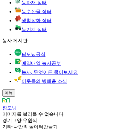
농자재 장터
농수산물 장터
생활잡화 장터
농기계 장터
농사 게시판
팜모닝공식
매일매일 농사공부
농사, 무엇이든 물어보세요
이웃들의 병해충 소식
메뉴
팜모닝
이미지를 불러올 수 없습니다
경기고양 우원식
기타
·
나만의 놀이터만들기