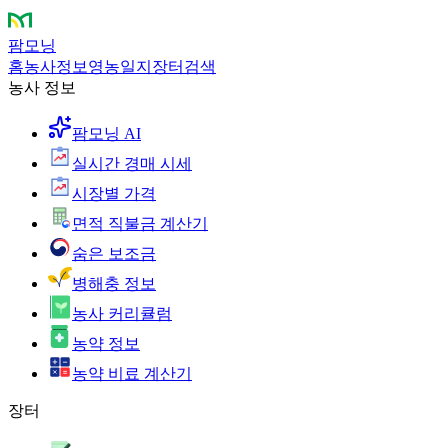
팜모닝
홈
농사정보
영농일지
장터
검색
농사 정보
팜모닝 AI
실시간 경매 시세
시장별 가격
면적 직불금 계산기
숨은 보조금
병해충 정보
농사 커리큘럼
농약 정보
농약 비료 계산기
장터