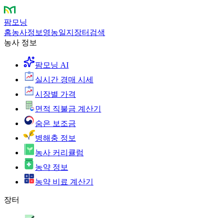
팜모닝
홈
농사정보
영농일지
장터
검색
농사 정보
팜모닝 AI
실시간 경매 시세
시장별 가격
면적 직불금 계산기
숨은 보조금
병해충 정보
농사 커리큘럼
농약 정보
농약 비료 계산기
장터