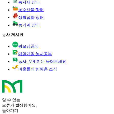
농자재 장터
농수산물 장터
생활잡화 장터
농기계 장터
농사 게시판
팜모닝공식
매일매일 농사공부
농사, 무엇이든 물어보세요
이웃들의 병해충 소식
알 수 없는
오류가 발생했어요.
돌아가기