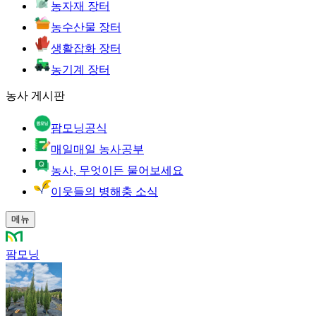
농자재 장터
농수산물 장터
생활잡화 장터
농기계 장터
농사 게시판
팜모닝공식
매일매일 농사공부
농사, 무엇이든 물어보세요
이웃들의 병해충 소식
메뉴
팜모닝