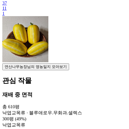
37
11
1
연산나무농장님의 영농일지 모아보기
관심 작물
재배 중 면적
총 610평
낙엽교목류 · 블루애로우.무화과.셀렉스
300평
(49%)
낙엽교목류