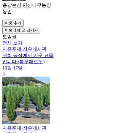
충남논산 연산나무농장
농민
이웃 추가
이웃에게 글 남기기
모임글
전체 보기
자유주제
·
자유게시판
저희 농장에서 키운 묘목
입니다.(블루애로우)
10월 17일
·
3
자유주제
·
자유게시판