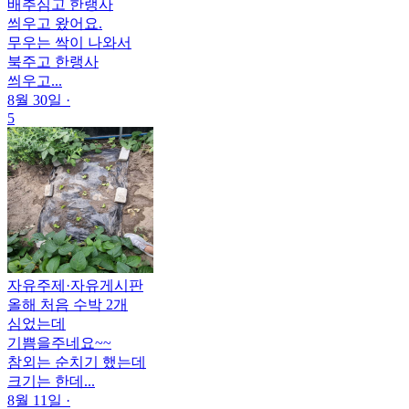
배추심고 한랭사
씌우고 왔어요.
무우는 싹이 나와서
북주고 한랭사
씌우고...
8월 30일
·
5
자유주제
·
자유게시판
올해 처음 수박 2개
심었는데
기쁨을주네요~~
참외는 순치기 했는데
크기는 한데...
8월 11일
·