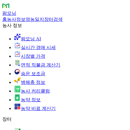
팜모닝
홈
농사정보
영농일지
장터
검색
농사 정보
팜모닝 AI
실시간 경매 시세
시장별 가격
면적 직불금 계산기
숨은 보조금
병해충 정보
농사 커리큘럼
농약 정보
농약 비료 계산기
장터