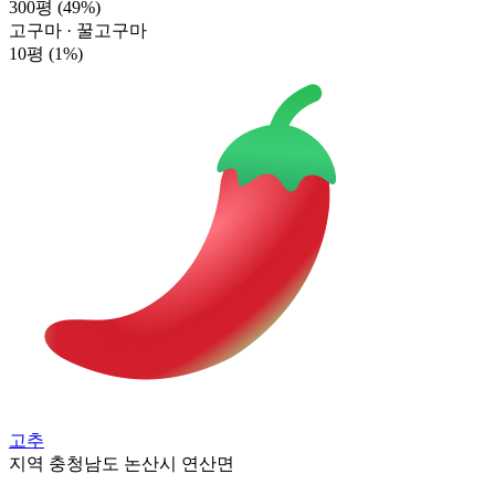
300평
(49%)
고구마 · 꿀고구마
10평
(1%)
고추
지역
충청남도 논산시 연산면