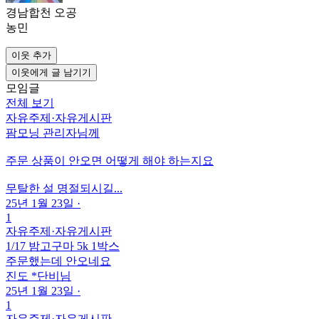
경남합천 오공
농민
이웃 추가
이웃에게 글 남기기
모임글
전체 보기
자유주제
·
자유게시판
팜모닝 관리자님께
주문 상품이 안오면 어떻게 해야 하는지요
무탈한 설 명절되시길...
25년 1월 23일
·
1
자유주제
·
자유게시판
1/17 밤고구마 5k 1박스
주문했는데 안오네요
진도 *단비님
25년 1월 23일
·
1
자유주제
·
자유게시판