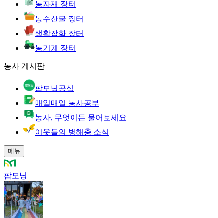
농자재 장터
농수산물 장터
생활잡화 장터
농기계 장터
농사 게시판
팜모닝공식
매일매일 농사공부
농사, 무엇이든 물어보세요
이웃들의 병해충 소식
메뉴
팜모닝