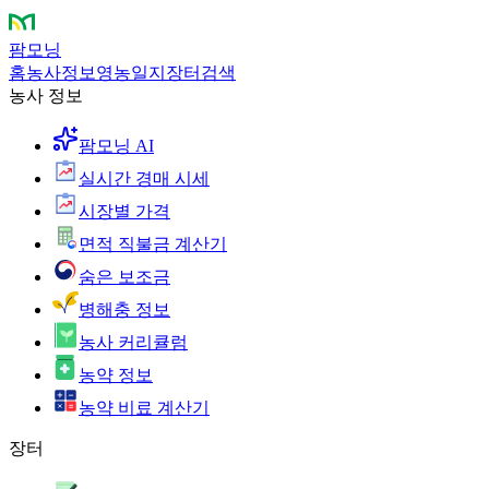
팜모닝
홈
농사정보
영농일지
장터
검색
농사 정보
팜모닝 AI
실시간 경매 시세
시장별 가격
면적 직불금 계산기
숨은 보조금
병해충 정보
농사 커리큘럼
농약 정보
농약 비료 계산기
장터