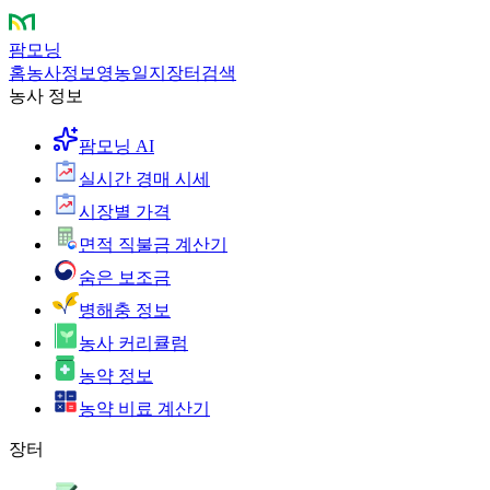
팜모닝
홈
농사정보
영농일지
장터
검색
농사 정보
팜모닝 AI
실시간 경매 시세
시장별 가격
면적 직불금 계산기
숨은 보조금
병해충 정보
농사 커리큘럼
농약 정보
농약 비료 계산기
장터