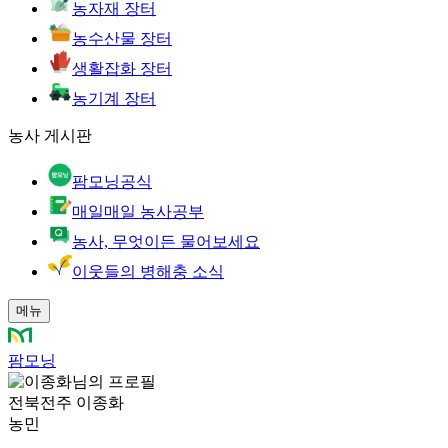
농자재 장터
농수산물 장터
생활잡화 장터
농기계 장터
농사 게시판
팜모닝공식
매일매일 농사공부
농사, 무엇이든 물어보세요
이웃들의 병해충 소식
메뉴
팜모닝
전북전주 이종화
농민