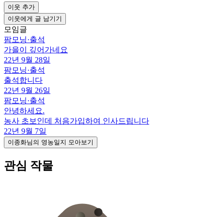
이웃 추가
이웃에게 글 남기기
모임글
팜모닝
·
출석
가을이 깊어가네요
22년 9월 28일
팜모닝
·
출석
출석합니다
22년 9월 26일
팜모닝
·
출석
안녕하세요.
농사 초보인데 처음가입하여 인사드립니다
22년 9월 7일
이종화님의 영농일지 모아보기
관심 작물