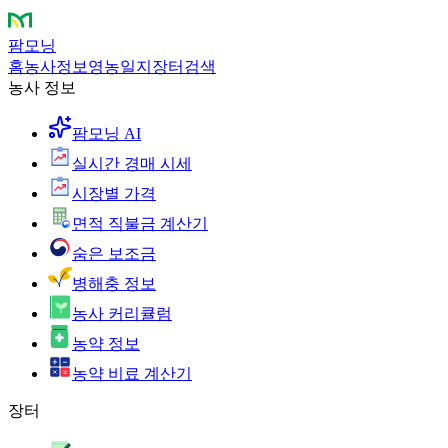
팜모닝
홈
농사정보
영농일지
장터
검색
농사 정보
팜모닝 AI
실시간 경매 시세
시장별 가격
면적 직불금 계산기
숨은 보조금
병해충 정보
농사 커리큘럼
농약 정보
농약 비료 계산기
장터