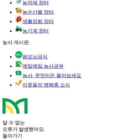
농자재 장터
농수산물 장터
생활잡화 장터
농기계 장터
농사 게시판
팜모닝공식
매일매일 농사공부
농사, 무엇이든 물어보세요
이웃들의 병해충 소식
알 수 없는
오류가 발생했어요.
돌아가기