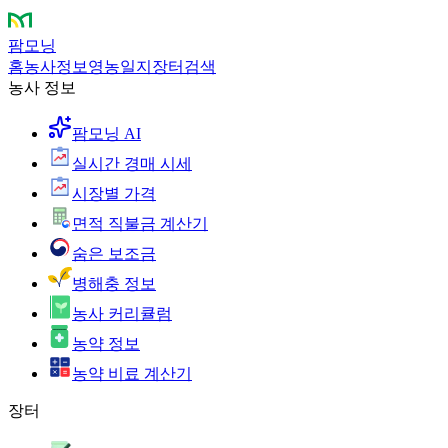
팜모닝
홈
농사정보
영농일지
장터
검색
농사 정보
팜모닝 AI
실시간 경매 시세
시장별 가격
면적 직불금 계산기
숨은 보조금
병해충 정보
농사 커리큘럼
농약 정보
농약 비료 계산기
장터