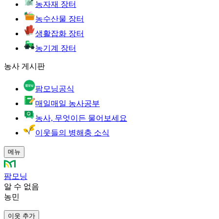
농자재 장터
농수산물 장터
생활잡화 장터
농기계 장터
농사 게시판
팜모닝공식
매일매일 농사공부
농사, 무엇이든 물어보세요
이웃들의 병해충 소식
메뉴
팜모닝
알 수 없음
농민
이웃 추가