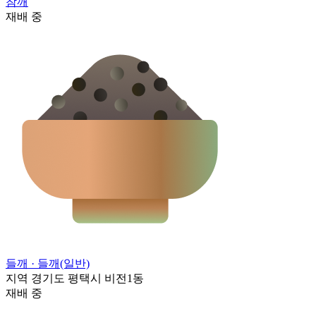
참깨
재배 중
들깨
· 들깨(일반)
지역
경기도 평택시 비전1동
재배 중