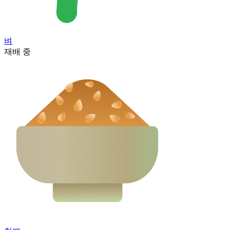
벼
재배 중