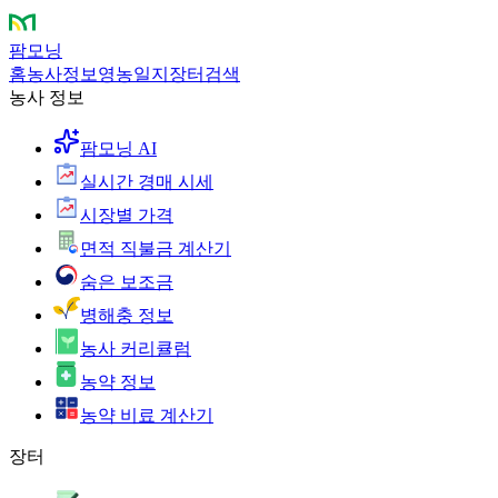
팜모닝
홈
농사정보
영농일지
장터
검색
농사 정보
팜모닝 AI
실시간 경매 시세
시장별 가격
면적 직불금 계산기
숨은 보조금
병해충 정보
농사 커리큘럼
농약 정보
농약 비료 계산기
장터