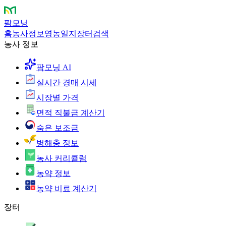
팜모닝
홈
농사정보
영농일지
장터
검색
농사 정보
팜모닝 AI
실시간 경매 시세
시장별 가격
면적 직불금 계산기
숨은 보조금
병해충 정보
농사 커리큘럼
농약 정보
농약 비료 계산기
장터