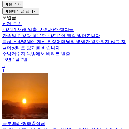
이웃 추가
이웃에게 글 남기기
모임글
전체 보기
2025년 새해 일출 보셨나요?
·
참여글
가족의 건강과 평온한 2025년이 되길 빌어봅니다
특히 요양병원에 계신 친정어머님의 병세가 악화되지 않고 지
금이상태로 있기를 바랍니다
주남저수지 둑방에서 바라본 일출
25년 1월 7일
·
5
1
블루베리
·
병해충상담