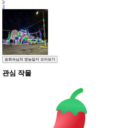
5
3
송희숙님의 영농일지 모아보기
관심 작물