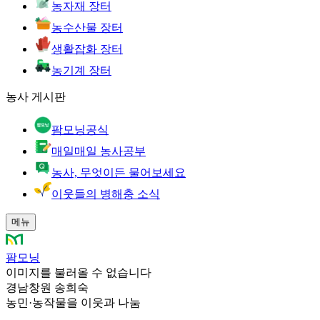
농자재 장터
농수산물 장터
생활잡화 장터
농기계 장터
농사 게시판
팜모닝공식
매일매일 농사공부
농사, 무엇이든 물어보세요
이웃들의 병해충 소식
메뉴
팜모닝
이미지를 불러올 수 없습니다
경남창원 송희숙
농민
·
농작물을 이웃과 나눔