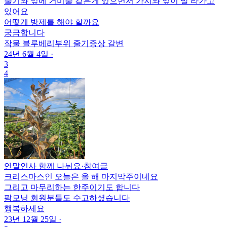
줄기와 잎에 거미줄 같은게 있으면서 가지와 잎이 말 라가고
있어요
어떻게 방제를 해야 할까요
궁금합니다
작물
블루베리
부위
줄기
증상
갈변
24년 6월 4일
·
3
4
연말인사 함께 나눠요
·
참여글
크리스마스인 오늘은 올 해 마지막주이네요
그리고 마무리하는 한주이기도 합니다
팜모닝 회원분들도 수고하셨습니다
행복하세요
23년 12월 25일
·