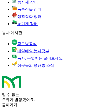
농자재 장터
농수산물 장터
생활잡화 장터
농기계 장터
농사 게시판
팜모닝공식
매일매일 농사공부
농사, 무엇이든 물어보세요
이웃들의 병해충 소식
알 수 없는
오류가 발생했어요.
돌아가기