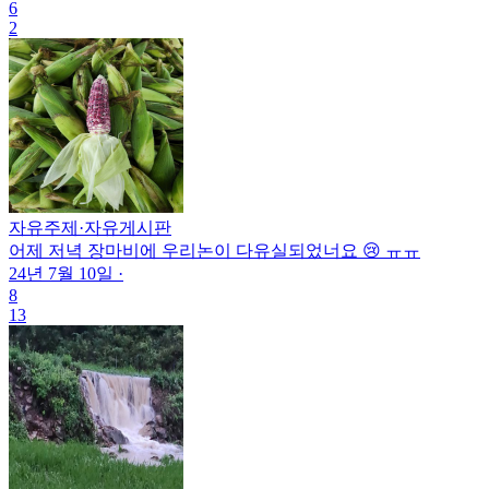
6
2
자유주제
·
자유게시판
어제 저녁 장마비에 우리논이 다유실되었너요 😢 ㅠㅠ
24년 7월 10일
·
8
13