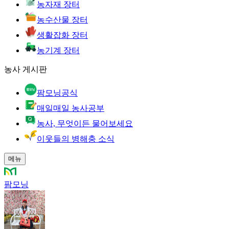
농자재 장터
농수산물 장터
생활잡화 장터
농기계 장터
농사 게시판
팜모닝공식
매일매일 농사공부
농사, 무엇이든 물어보세요
이웃들의 병해충 소식
메뉴
팜모닝