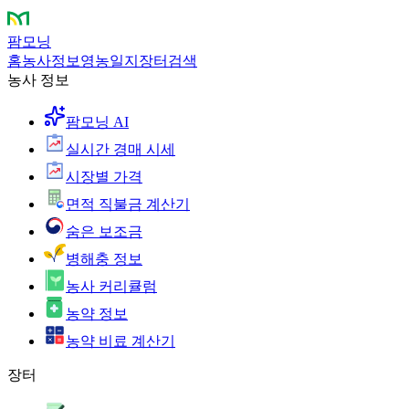
팜모닝
홈
농사정보
영농일지
장터
검색
농사 정보
팜모닝 AI
실시간 경매 시세
시장별 가격
면적 직불금 계산기
숨은 보조금
병해충 정보
농사 커리큘럼
농약 정보
농약 비료 계산기
장터