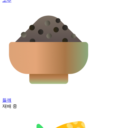
고추
들깨
재배 중