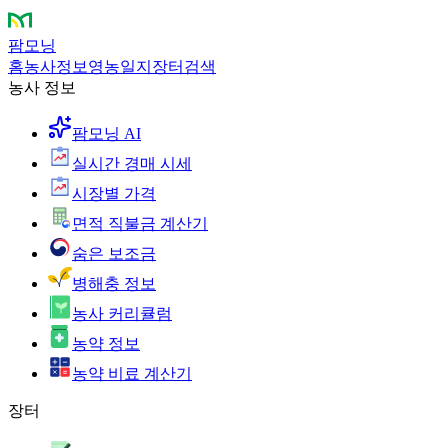
팜모닝
홈
농사정보
영농일지
장터
검색
농사 정보
팜모닝 AI
실시간 경매 시세
시장별 가격
면적 직불금 계산기
숨은 보조금
병해충 정보
농사 커리큘럼
농약 정보
농약 비료 계산기
장터