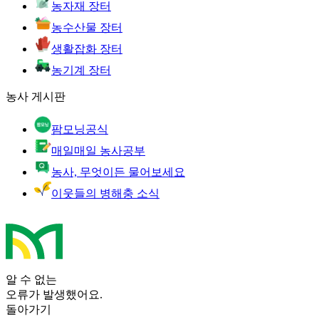
농자재 장터
농수산물 장터
생활잡화 장터
농기계 장터
농사 게시판
팜모닝공식
매일매일 농사공부
농사, 무엇이든 물어보세요
이웃들의 병해충 소식
알 수 없는
오류가 발생했어요.
돌아가기