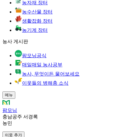
농자재 장터
농수산물 장터
생활잡화 장터
농기계 장터
농사 게시판
팜모닝공식
매일매일 농사공부
농사, 무엇이든 물어보세요
이웃들의 병해충 소식
메뉴
팜모닝
충남공주 서경록
농민
이웃 추가