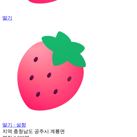
딸기
딸기
· 설향
지역
충청남도 공주시 계룡면