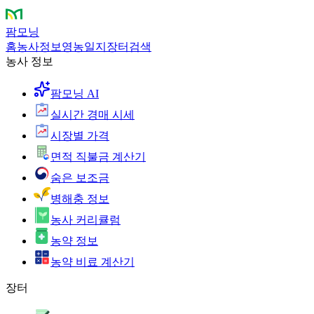
팜모닝
홈
농사정보
영농일지
장터
검색
농사 정보
팜모닝 AI
실시간 경매 시세
시장별 가격
면적 직불금 계산기
숨은 보조금
병해충 정보
농사 커리큘럼
농약 정보
농약 비료 계산기
장터