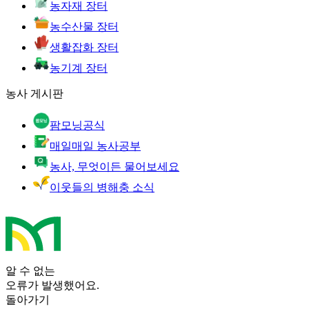
농자재 장터
농수산물 장터
생활잡화 장터
농기계 장터
농사 게시판
팜모닝공식
매일매일 농사공부
농사, 무엇이든 물어보세요
이웃들의 병해충 소식
알 수 없는
오류가 발생했어요.
돌아가기