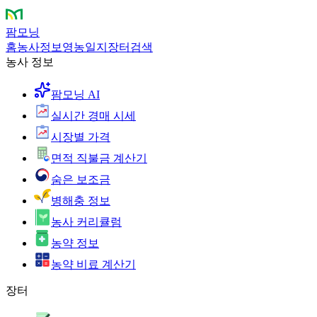
팜모닝
홈
농사정보
영농일지
장터
검색
농사 정보
팜모닝 AI
실시간 경매 시세
시장별 가격
면적 직불금 계산기
숨은 보조금
병해충 정보
농사 커리큘럼
농약 정보
농약 비료 계산기
장터