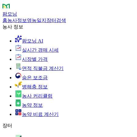
팜모닝
홈
농사정보
영농일지
장터
검색
농사 정보
팜모닝 AI
실시간 경매 시세
시장별 가격
면적 직불금 계산기
숨은 보조금
병해충 정보
농사 커리큘럼
농약 정보
농약 비료 계산기
장터