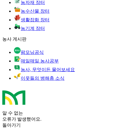
농자재 장터
농수산물 장터
생활잡화 장터
농기계 장터
농사 게시판
팜모닝공식
매일매일 농사공부
농사, 무엇이든 물어보세요
이웃들의 병해충 소식
알 수 없는
오류가 발생했어요.
돌아가기