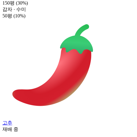
150평
(30%)
감자 · 수미
50평
(10%)
고추
재배 중