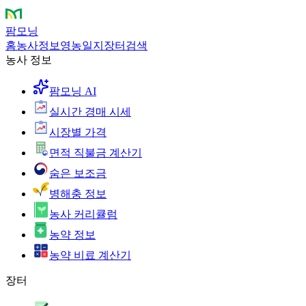
팜모닝
홈
농사정보
영농일지
장터
검색
농사 정보
팜모닝 AI
실시간 경매 시세
시장별 가격
면적 직불금 계산기
숨은 보조금
병해충 정보
농사 커리큘럼
농약 정보
농약 비료 계산기
장터