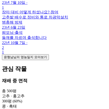
23년 7월 10일
·
1
장마 대비 어떻게 하셨나요?
·
참여
고추밭 배수로 정비와 통로 차광막설치
병충해 방제
23년 6월 23일
팜모닝
·
출석
들깨를 자르며 출석합니다
22년 10월 7일
·
2
1
윤형남님의 영농일지 모아보기
관심 작물
재배 중 면적
총 500평
고추 · 홍고추
300평
(60%)
콩 · 흑태