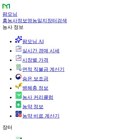
팜모닝
홈
농사정보
영농일지
장터
검색
농사 정보
팜모닝 AI
실시간 경매 시세
시장별 가격
면적 직불금 계산기
숨은 보조금
병해충 정보
농사 커리큘럼
농약 정보
농약 비료 계산기
장터