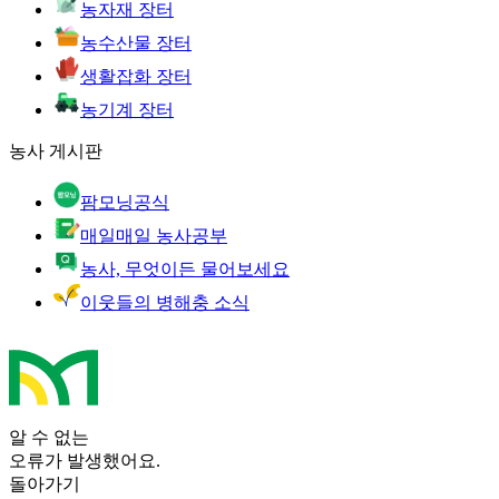
농자재 장터
농수산물 장터
생활잡화 장터
농기계 장터
농사 게시판
팜모닝공식
매일매일 농사공부
농사, 무엇이든 물어보세요
이웃들의 병해충 소식
알 수 없는
오류가 발생했어요.
돌아가기